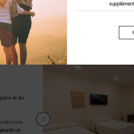
supplémenta
RÉSERVER
space
et
du
.
conditionné,
arantir un