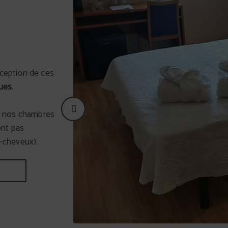
nception de ces
ues
.
e nos chambres
ont pas
e-cheveux).