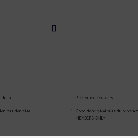
ridique
Politique de cookies
tion des données
Conditions générales du progr
MEMBERS ONLY