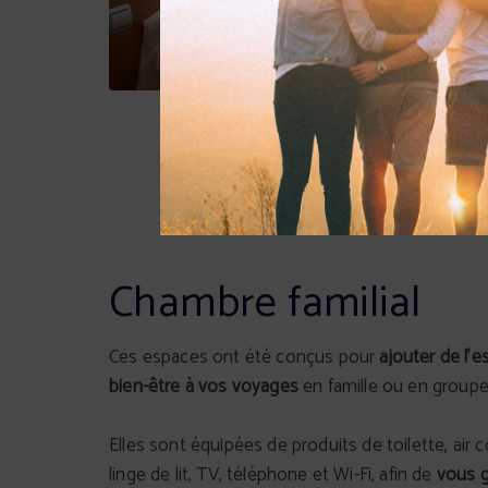
Chambre familial
Ces espaces ont été conçus pour
ajouter de l’e
bien-être à vos voyages
en famille ou en groupe
Elles sont équipées de produits de toilette, air 
linge de lit, TV, téléphone et Wi-Fi, afin de
vous g