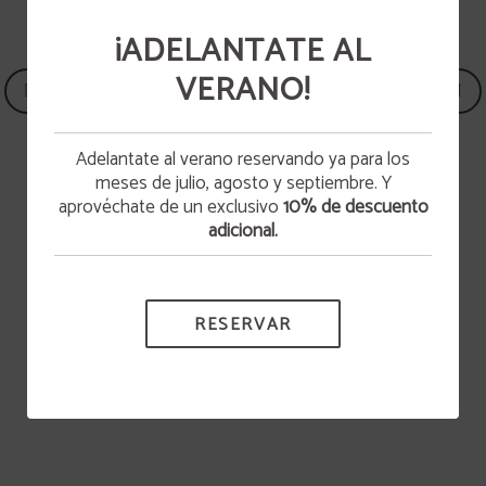
¡ADELANTATE AL
VERANO!
WHATSAPP
Adelantate al verano reservando ya para los
Escríbenos para cualquier consulta o duda que
meses de julio, agosto y septiembre. Y
tengas.
Estaremos encantados de ayudarte.
aprovéchate de un exclusivo
10% de descuento
adicional.
ESCRÍBENOS
Parque Natural de Urbasa-Andia
RESERVAR