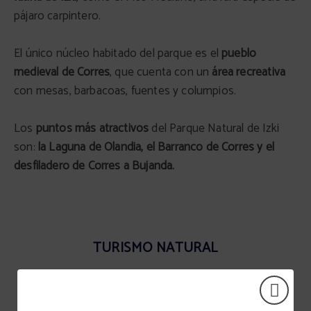
pájaro carpintero.
El único núcleo habitado del parque es el
pueblo
medieval de Corres
, que cuenta con un
área recreativa
con mesas, barbacoas, fuentes y columpios.
Los
puntos más atractivos
del Parque Natural de Izki
son:
la Laguna de Olandia, el Barranco de Corres y el
desfiladero de Corres a Bujanda.
TURISMO NATURAL