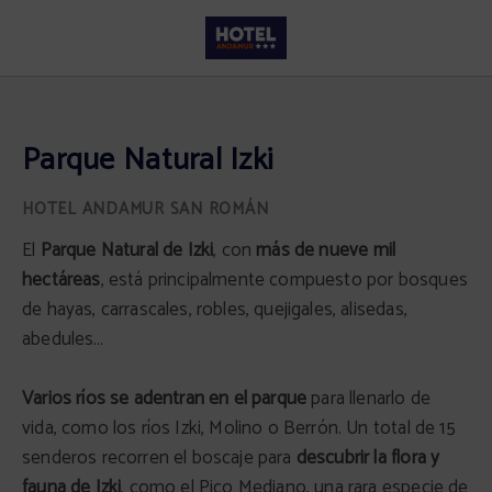
Parque Natural Izki del Hotel Andamur San Román en San Román de San Millá
Parque Natural Izki
El
Parque Natural de Izki
, con
más de nueve mil
hectáreas
, está principalmente compuesto por bosques
de hayas, carrascales, robles, quejigales, alisedas,
abedules…
Varios ríos se adentran en el parque
para llenarlo de
vida, como los ríos Izki, Molino o Berrón. Un total de 15
senderos recorren el boscaje para
descubrir la flora y
fauna de Izki
, como el Pico Mediano, una rara especie de