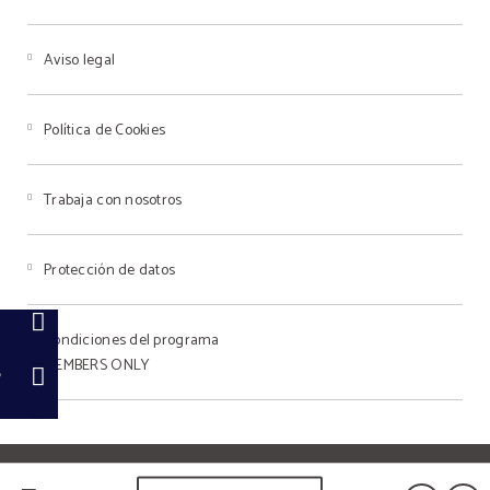
Aviso legal
Política de Cookies
Trabaja con nosotros
Protección de datos
!
Condiciones del programa
MEMBERS ONLY
p
Powered by Keytel