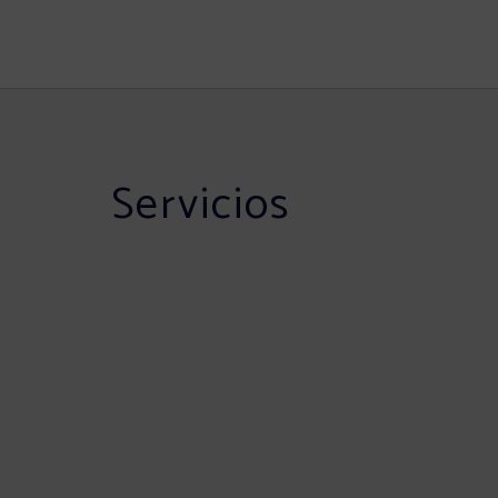
Servicios del Hotel Andamur San Román en San Román de San Millán. Web Ofi
Servicios