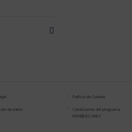
Desayuno
Carga de vehículos eléc
tica
Servicio de fax y fotocopias
egal
Política de Cookies
ción de datos
Condiciones del programa
MEMBERS ONLY