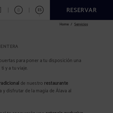
RESERVAR
ES
Servicios
Home
English
Français
CENTERA
 puertas para poner a tu disposición una
i y a tu viaje.
radicional
de nuestro
restaurante
 y disfrutar de la magia de Álava al