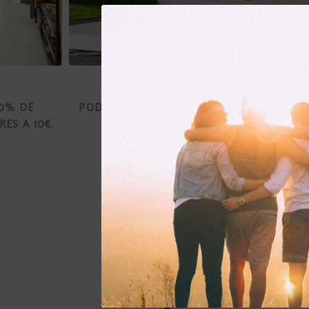
Gasolinera
20% DE
PODRÁS OBTENER UN DESCUENTO DE 0,1
ES A 10€.
POR LITRO.