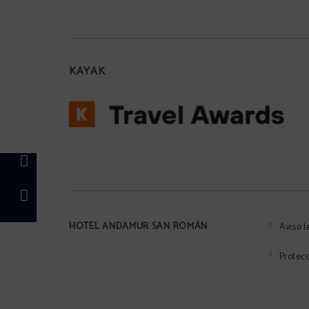
Aire acondicionado o
calefacción según temporada
KAYAK
!
Información turís
p
HOTEL ANDAMUR SAN ROMÁN
Aviso l
Protec