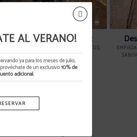
ATE AL VERANO!
Restaurante Montearatz
Des
DISFRUTA NUESTROS DELICIOSOS PLATOS;
EMPIEZA
ABIERTO DE 7:00H A 23:00H.
SABOR
ervando ya para los meses de julio,
aprovéchate de un exclusivo
10% de
.
uento adicional.
RESERVAR