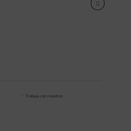
tricos
Alquiler de bicicletas
Mascotas
Trabaja con nosotros