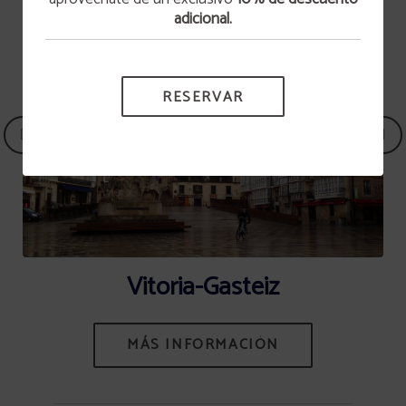
adicional.
ESCRÍBENOS
RESERVAR
Vitoria-Gasteiz